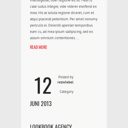
intellegebat, liber regione eu sit. Mea cu
case ludus integre, vide viderer eleifend ex
mea. His at soluta regione diceret, cum et
atqui placerat petentium. Per amet nonumy
periculis ei. Deleniti apeirian temporibus
eam cu, ad mea ipsum sadipscing, sed ex
assum omnium contentiones....
READ MORE
12
Posted by
rezwiebel
Category
JUNI 2013
LOOKBOOK AGENCY