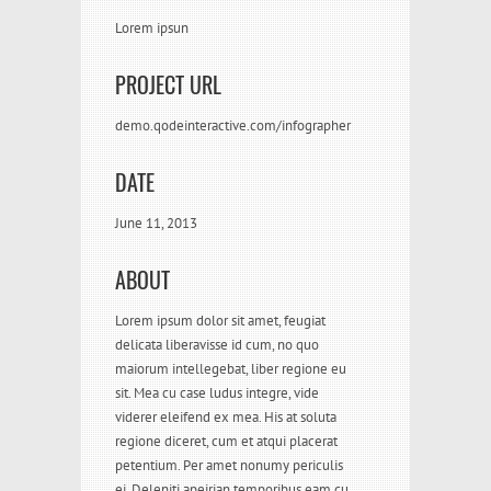
Lorem ipsun
PROJECT URL
demo.qodeinteractive.com/infographer
DATE
June 11, 2013
ABOUT
Lorem ipsum dolor sit amet, feugiat
delicata liberavisse id cum, no quo
maiorum intellegebat, liber regione eu
sit. Mea cu case ludus integre, vide
viderer eleifend ex mea. His at soluta
regione diceret, cum et atqui placerat
petentium. Per amet nonumy periculis
ei. Deleniti apeirian temporibus eam cu,